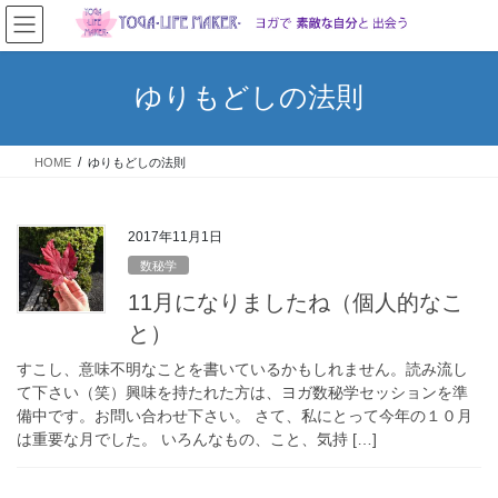
コ
ナ
ン
ビ
テ
ゲ
ン
ー
ゆりもどしの法則
ツ
シ
へ
ョ
ス
ン
HOME
ゆりもどしの法則
キ
に
ッ
移
プ
動
2017年11月1日
数秘学
11月になりましたね（個人的なこ
と）
すこし、意味不明なことを書いているかもしれません。読み流し
て下さい（笑）興味を持たれた方は、ヨガ数秘学セッションを準
備中です。お問い合わせ下さい。 さて、私にとって今年の１０月
は重要な月でした。 いろんなもの、こと、気持 […]