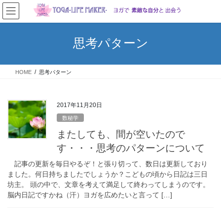
コ
ナ
ン
ビ
テ
ゲ
ン
ー
思考パターン
ツ
シ
へ
ョ
ス
ン
HOME
思考パターン
キ
に
ッ
移
プ
動
2017年11月20日
数秘学
またしても、間が空いたので
す・・・思考のパターンについて
記事の更新を毎日やるぞ！と張り切って、数日は更新しており
ました。何日持ちましたでしょうか？こどもの頃から日記は三日
坊主。 頭の中で、文章を考えて満足して終わってしまうのです。
脳内日記ですかね（汗）ヨガを広めたいと言って […]