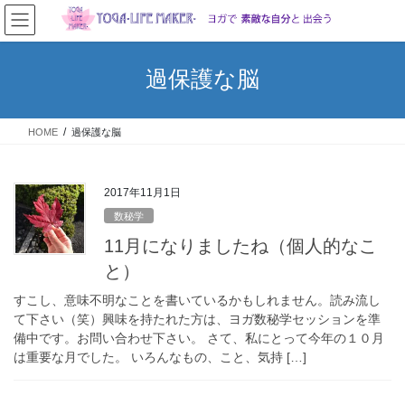
コ
ナ
ン
ビ
テ
ゲ
ン
ー
過保護な脳
ツ
シ
へ
ョ
ス
ン
HOME
過保護な脳
キ
に
ッ
移
プ
動
2017年11月1日
数秘学
11月になりましたね（個人的なこ
と）
すこし、意味不明なことを書いているかもしれません。読み流し
て下さい（笑）興味を持たれた方は、ヨガ数秘学セッションを準
備中です。お問い合わせ下さい。 さて、私にとって今年の１０月
は重要な月でした。 いろんなもの、こと、気持 […]