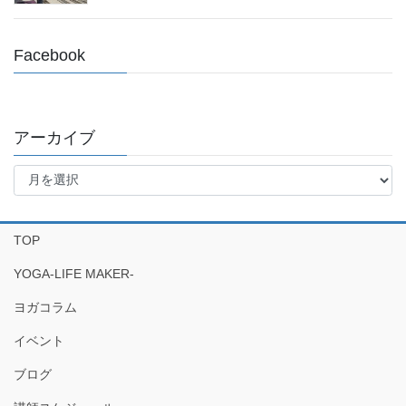
Facebook
アーカイブ
ア
ー
カ
イ
TOP
ブ
YOGA-LIFE MAKER-
ヨガコラム
イベント
ブログ