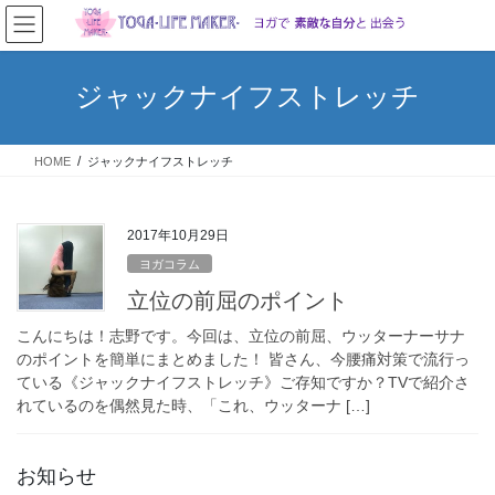
コ
ナ
ン
ビ
テ
ゲ
ン
ー
ジャックナイフストレッチ
ツ
シ
へ
ョ
ス
ン
HOME
ジャックナイフストレッチ
キ
に
ッ
移
プ
動
2017年10月29日
ヨガコラム
立位の前屈のポイント
こんにちは！志野です。今回は、立位の前屈、ウッターナーサナ
のポイントを簡単にまとめました！ 皆さん、今腰痛対策で流行っ
ている《ジャックナイフストレッチ》ご存知ですか？TVで紹介さ
れているのを偶然見た時、「これ、ウッターナ […]
お知らせ