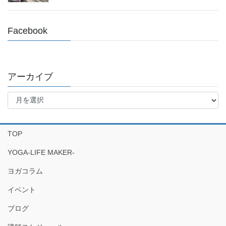
Facebook
アーカイブ
ア
ー
カ
イ
TOP
ブ
YOGA-LIFE MAKER-
ヨガコラム
イベント
ブログ