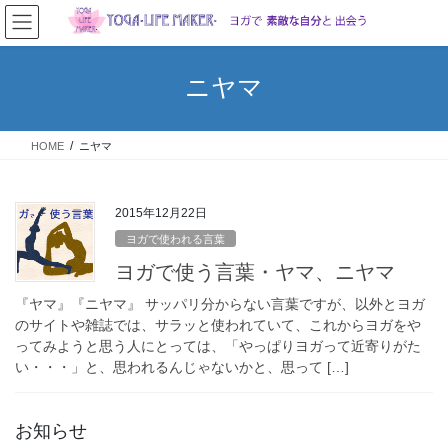
コ
ナ
ン
ビ
テ
ゲ
ン
ー
ニヤマ
ツ
シ
へ
ョ
ス
ン
HOME
ニヤマ
キ
に
ッ
移
プ
動
2015年12月22日
ヨガで使われる言葉
ヨガで使う言葉・ヤマ、ニヤマ
『ヤマ』『ニヤマ』 サッパリ分からない言葉ですが、以外とヨガ
のサイトや雑誌では、サラッと使われていて、これからヨガをや
ってみようと思う人にとっては、「やっぱりヨガって近寄りがた
い・・・」と、思われるんじゃないかと、思って […]
お知らせ