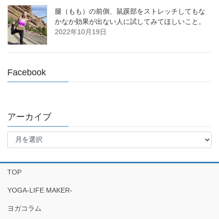
腿（もも）の前側、鼠蹊部をストレッチしてもな
かなか効果が出ない人に試してみてほしいこと。
2022年10月19日
Facebook
アーカイブ
ア
ー
カ
イ
TOP
ブ
YOGA-LIFE MAKER-
ヨガコラム