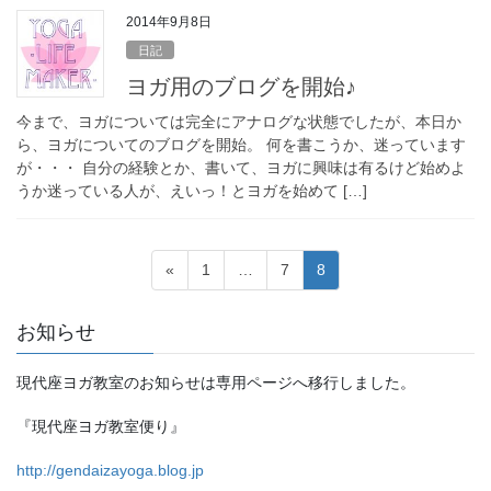
2014年9月8日
日記
ヨガ用のブログを開始♪
今まで、ヨガについては完全にアナログな状態でしたが、本日か
ら、ヨガについてのブログを開始。 何を書こうか、迷っています
が・・・ 自分の経験とか、書いて、ヨガに興味は有るけど始めよ
うか迷っている人が、えいっ！とヨガを始めて […]
投
固
固
固
«
1
…
7
8
稿
定
定
定
ペ
ペ
ペ
の
お知らせ
ー
ー
ー
ペ
ジ
ジ
ジ
現代座ヨガ教室のお知らせは専用ページへ移行しました。
ー
ジ
『現代座ヨガ教室便り』
送
http://gendaizayoga.blog.jp
り