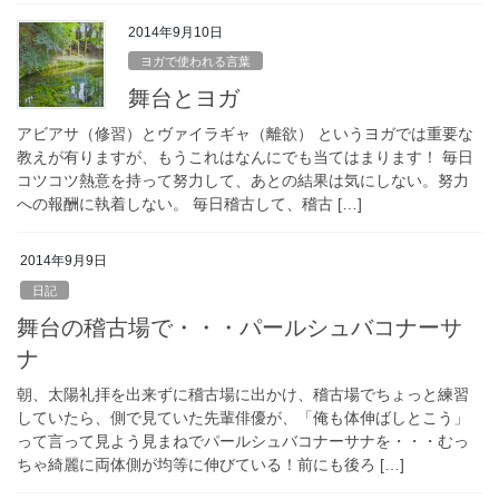
2014年9月10日
ヨガで使われる言葉
舞台とヨガ
アビアサ（修習）とヴァイラギャ（離欲） というヨガでは重要な
教えが有りますが、もうこれはなんにでも当てはまります！ 毎日
コツコツ熱意を持って努力して、あとの結果は気にしない。努力
への報酬に執着しない。 毎日稽古して、稽古 […]
2014年9月9日
日記
舞台の稽古場で・・・パールシュバコナーサ
ナ
朝、太陽礼拝を出来ずに稽古場に出かけ、稽古場でちょっと練習
していたら、側で見ていた先輩俳優が、「俺も体伸ばしとこう」
って言って見よう見まねでパールシュバコナーサナを・・・むっ
ちゃ綺麗に両体側が均等に伸びている！前にも後ろ […]