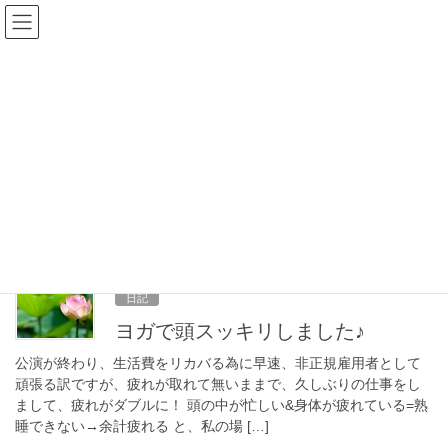
コ
ナ
ン
ビ
テ
ゲ
ン
ー
ツ
シ
へ
ョ
ス
ン
キ
に
ッ
移
プ
動
2014年9月19日
日記
ヨガで頭スッキリしました♪
公演が終わり、生活費をリカバる為に早速、非正規雇用者として
頑張る訳ですが、疲れが取れて無いままで、久しぶりの仕事をし
まして、疲れがダブルに！ 頭の中が忙しい&身体が疲れている=熟
睡できない→余計疲れる と、私の場 […]