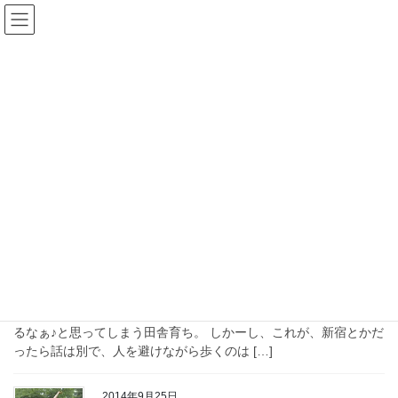
コ
ナ
ン
ビ
テ
ゲ
ン
ー
ヨガコラム
ツ
シ
へ
ョ
ス
ン
HOME
ヨガコラム
キ
に
ッ
移
プ
動
2014年10月28日
心 mind
本日の午前中の日記（笑）受けな
くていいはずのストレス
今日はNPO現代座へ・・・これが、結構歩く。 とはいえ、今日は
風はちょっとあるけど、気持ちのいいお天気で、いくらでも歩け
るなぁ♪と思ってしまう田舎育ち。 しかーし、これが、新宿とかだ
ったら話は別で、人を避けながら歩くのは […]
2014年9月25日