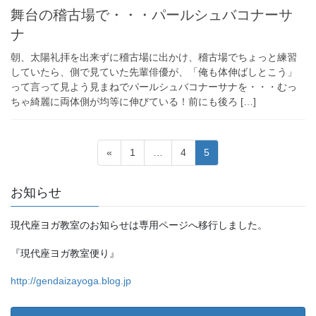
舞台の稽古場で・・・パールシュバコナーサ
ナ
朝、太陽礼拝を出来ずに稽古場に出かけ、稽古場でちょっと練習
していたら、側で見ていた先輩俳優が、「俺も体伸ばしとこう」
って言って見よう見まねでパールシュバコナーサナを・・・むっ
ちゃ綺麗に両体側が均等に伸びている！前にも後ろ […]
投
固
固
固
«
1
…
4
5
稿
定
定
定
ペ
ペ
ペ
の
お知らせ
ー
ー
ー
ペ
ジ
ジ
ジ
現代座ヨガ教室のお知らせは専用ページへ移行しました。
ー
ジ
『現代座ヨガ教室便り』
送
http://gendaizayoga.blog.jp
り